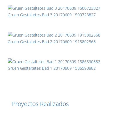
Gruen Gestaltetes Bad 3 20170609 1500723827
Gruen Gestaltetes Bad 2 20170609 1915802568
Gruen Gestaltetes Bad 1 20170609 1586590882
Artículo anterior: Colores cálidos
Artículo siguiente
Anterior
Siguiente
Proyectos Realizados