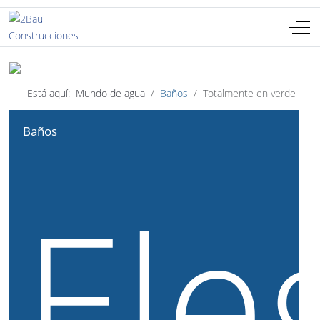
Off-
Seleccione su idioma
ES
Está aquí:
Mundo de agua
Baños
Totalmente en verde
Baños
Ele