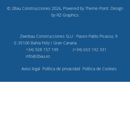
© 2Bau Construcciones 2026, Powered by
Theme-Point
. Design
by
RZ-Graphics
Zweibau Construcciones SLU · Paseo Pablo Picasso, 9
· E-35100 Bahía Feliz / Gran Canaria
+34) 928 157 199
(+34) 653 192 331
info@2bau.es
Aviso legal
Política de privacidad
Política de Cookies