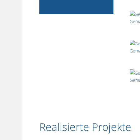
Gema
Gema
Gema
V
Realisierte Projekte