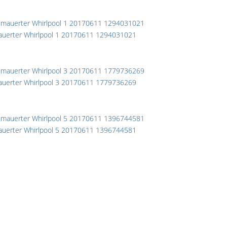
uerter Whirlpool 1 20170611 1294031021
uerter Whirlpool 3 20170611 1779736269
uerter Whirlpool 5 20170611 1396744581
orheriger Beitrag: Saunen
Zurück