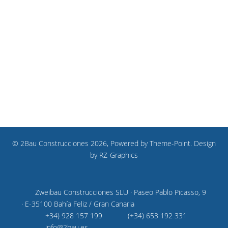
© 2Bau Construcciones 2026, Powered by
Theme-Point
. Design
by
RZ-Graphics
Zweibau Construcciones SLU · Paseo Pablo Picasso, 9
· E-35100 Bahía Feliz / Gran Canaria
+34) 928 157 199
(+34) 653 192 331
info@2bau.es