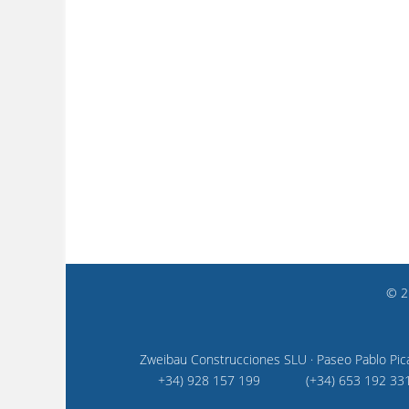
© 2
Zweibau Construcciones SLU · Paseo Pablo Picas
+34) 928 157 199
(+34) 653 192 33