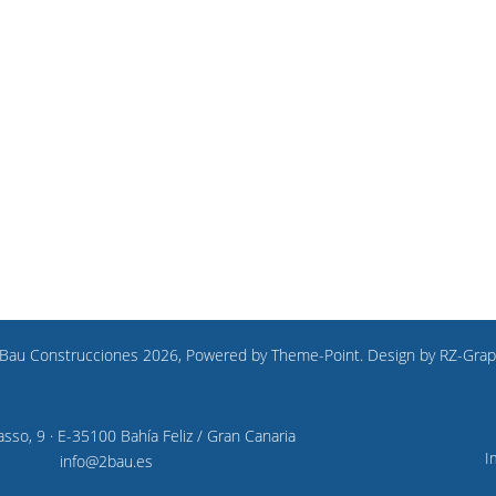
Bau Construcciones 2026, Powered by
Theme-Point
. Design by
RZ-Grap
so, 9 · E-35100 Bahía Feliz / Gran Canaria
I
1
info@2bau.es