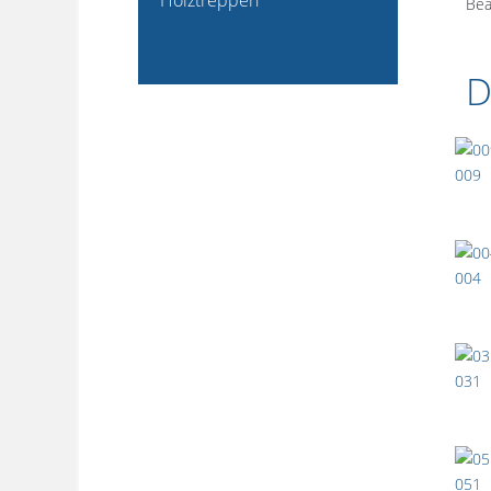
Bea
D
009
004
031
051