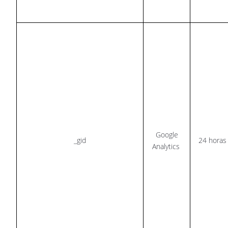
Google
_gid
24 horas
Analytics