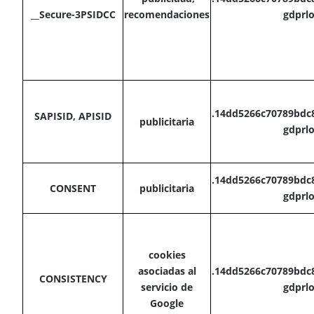
__Secure-3PSIDCC
recomendaciones
gdprl
.14dd5266c70789bdc
SAPISID, APISID
publicitaria
gdprl
.14dd5266c70789bdc
CONSENT
publicitaria
gdprl
cookies
asociadas al
.14dd5266c70789bdc
CONSISTENCY
servicio de
gdprl
Google