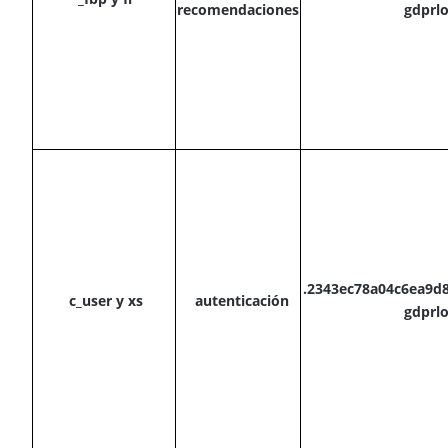
recomendaciones
gdprl
.2343ec78a04c6ea9d
c_user y xs
a
utenticación
gdprl