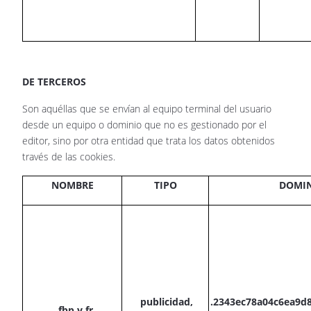
DE TERCEROS
Son aquéllas que se envían al equipo terminal del usuario
desde un equipo o dominio que no es gestionado por el
editor, sino por otra entidad que trata los datos obtenidos
través de las cookies.
NOMBRE
TIPO
DOMI
publicidad,
.2343ec78a04c6ea9d
_fbp y fr