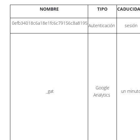
NOMBRE
TIPO
CADUCID
0efb34018c6a18e1fc6c79156c8a8195
Autenticación
sesión
Google
_gat
un minut
Analytics