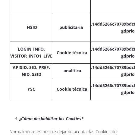
.14dd5266c70789bdc
HSID
publicitaria
gdprl
LOGIN_INFO,
.14dd5266c70789bdc
Cookie técnica
VISITOR_INFO1_LIVE
gdprl
APISID, SID, PREF,
.14dd5266c70789bdc
analítica
NID, SSID
gdprl
.14dd5266c70789bdc
YSC
Cookie técnica
gdprl
¿Cómo deshabilitar las Cookies?
Normalmente es posible dejar de aceptar las Cookies del