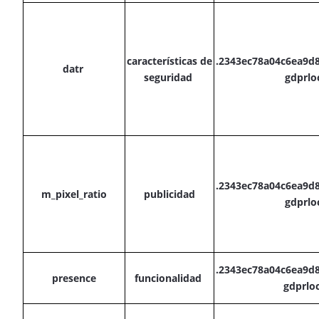
características de
.2343ec78a04c6ea9d
datr
seguridad
gdprl
.2343ec78a04c6ea9d
m_pixel_ratio
publicidad
gdprl
.2343ec78a04c6ea9d
presence
funcionalidad
gdprl