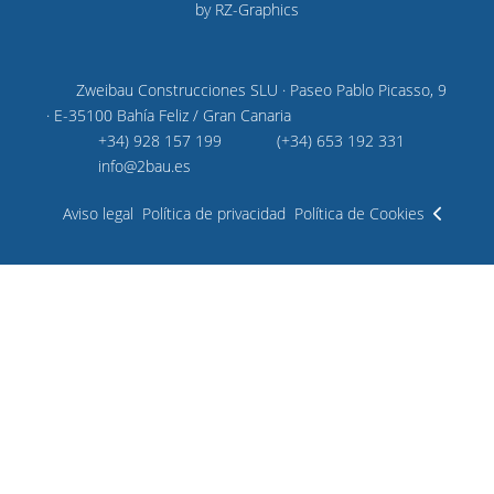
by
RZ-Graphics
Zweibau Construcciones SLU · Paseo Pablo Picasso, 9
· E-35100 Bahía Feliz / Gran Canaria
+34) 928 157 199
(+34) 653 192 331
info@2bau.es
Aviso legal
Política de privacidad
Política de Cookies