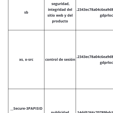
seguridad,
integridad del
.2343ec78a04c6ea9d
sb
sitio web y del
gdprl
producto
.2343ec78a04c6ea9d
xs, x-src
control de sesión
gdprl
__Secure-3PAPISID
publicidad,
.14dd5266c70789bdc