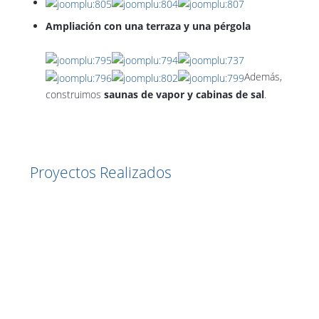
Ampliación con una terraza y una pérgola
Además,
construimos
saunas de vapor y cabinas de sal
.
Artículo siguiente: Spas
Siguiente
Proyectos Realizados