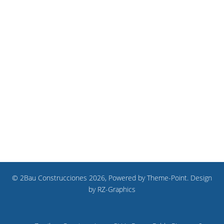
© 2Bau Construcciones 2026, Powered by
Theme-Point
. Design
by
RZ-Graphics