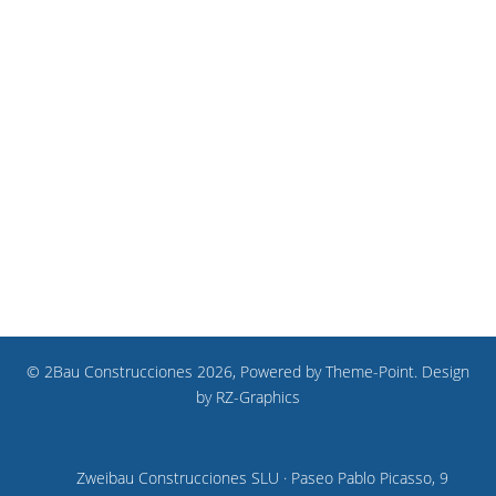
© 2Bau Construcciones 2026, Powered by
Theme-Point
. Design
by
RZ-Graphics
Zweibau Construcciones SLU · Paseo Pablo Picasso, 9