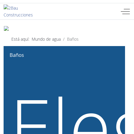
Off-
Seleccione su idioma
ES
Está aquí:
Mundo de agua
Baños
Baños
Ele