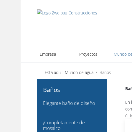
Empresa
Proyectos
Mundo de
Está aquí:
Mundo de agua
Baños
Baños
Bañ
En 
Elegante baño de diseño
con
últ
¡Completamente de
mosaico!