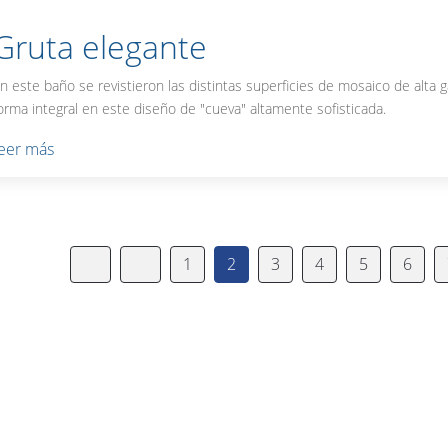
Gruta elegante
n este baño se revistieron las distintas superficies de mosaico de alta
orma integral en este diseño de "cueva" altamente sofisticada.
leer más
1
2
3
4
5
6