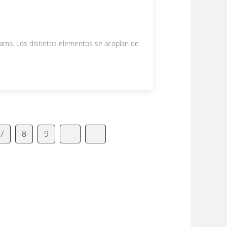
 gama. Los distintos elementos se acoplan de
7
8
9