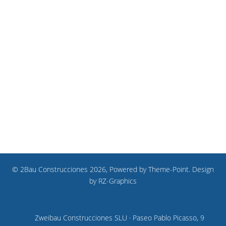
© 2Bau Construcciones 2026, Powered by
Theme-Point
. Design
by
RZ-Graphics
Zweibau Construcciones SLU · Paseo Pablo Picasso, 9