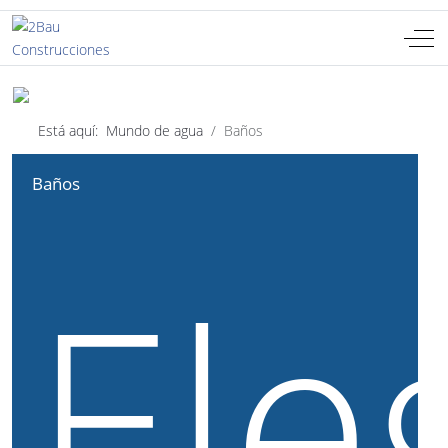
Off-
Seleccione su idioma
ES
Está aquí:
Mundo de agua
Baños
Baños
Ele