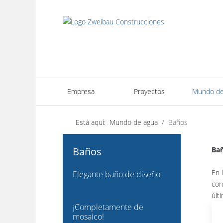
Empresa
Proyectos
Mundo de
Está aquí:
Mundo de agua
Baños
Baños
Bañ
En 
Elegante baño de diseño
con
últ
¡Completamente de
mosaico!