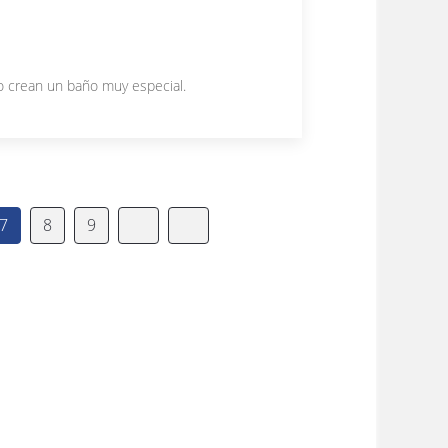
o crean un baño muy especial.
7
8
9