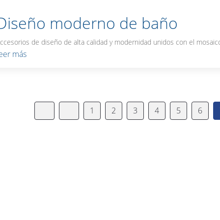
Diseño moderno de baño
ccesorios de diseño de alta calidad y modernidad unidos con el mosaic
leer más
1
2
3
4
5
6