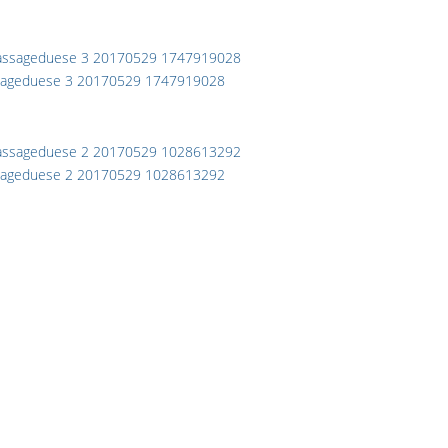
ageduese 3 20170529 1747919028
ageduese 2 20170529 1028613292
rtículo anterior: Hamacas de hidromasaje
Anterior
s