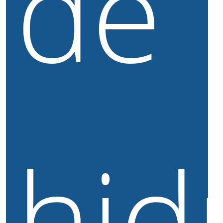
de
hid