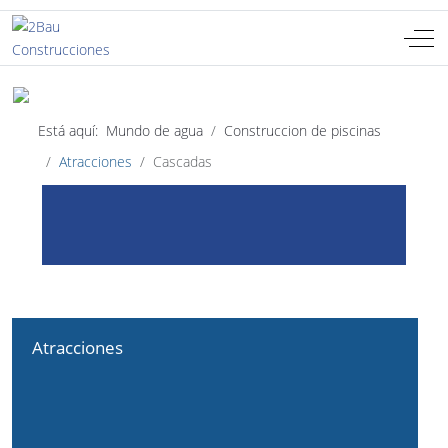
Off-
Seleccione su idioma
ES
Está aquí:
Mundo de agua
Construccion de piscinas
Atracciones
Cascadas
Atracciones