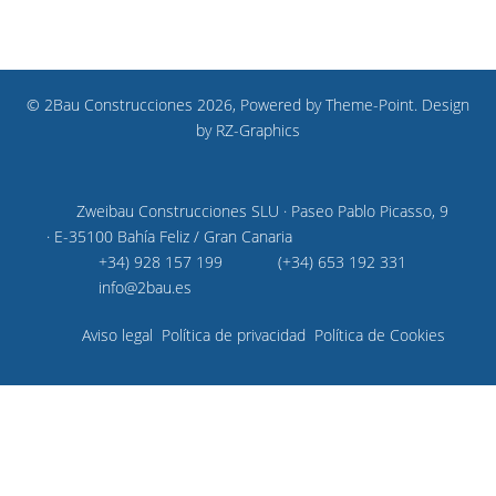
© 2Bau Construcciones 2026, Powered by
Theme-Point
. Design
by
RZ-Graphics
Zweibau Construcciones SLU · Paseo Pablo Picasso, 9
· E-35100 Bahía Feliz / Gran Canaria
+34) 928 157 199
(+34) 653 192 331
info@2bau.es
Aviso legal
Política de privacidad
Política de Cookies