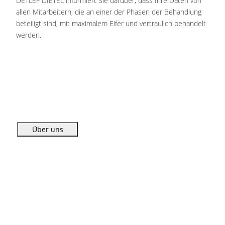
DETLEF DIETEL informiert Sie darüber, dass Ihre Daten von
allen Mitarbeitern, die an einer der Phasen der Behandlung
beteiligt sind, mit maximalem Eifer und vertraulich behandelt
werden.
Vorheriger Beitrag: Cookie-Richtlinie
Nächster Beitra
Zurück
Weiter
Über uns