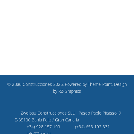
© 2Bau Construcciones 2026, Powered by
Theme-Point
. Design
by
RZ-Graphics
Zweibau Construcciones SLU · Paseo Pablo Picasso, 9
· E-35100 Bahía Feliz / Gran Canaria
+34) 928 157 199
(+34) 653 192 331
info@2bau.es