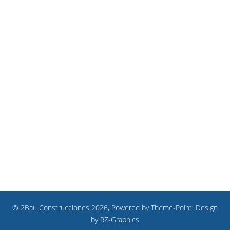
© 2Bau Construcciones 2026, Powered by
Theme-Point
. Design
by
RZ-Graphics