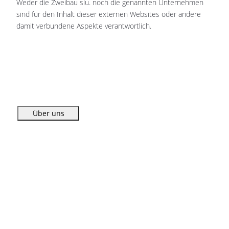
Weder die Zweibau slu. noch die genannten Unternehmen
sind für den Inhalt dieser externen Websites oder andere
damit verbundene Aspekte verantwortlich.
Vorheriger Beitrag: Duschen
Zurück
Über uns