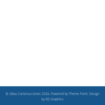
© 2Bau Construcciones 2026, Powered by
Theme-Point
. Design
by
RZ-Graphics