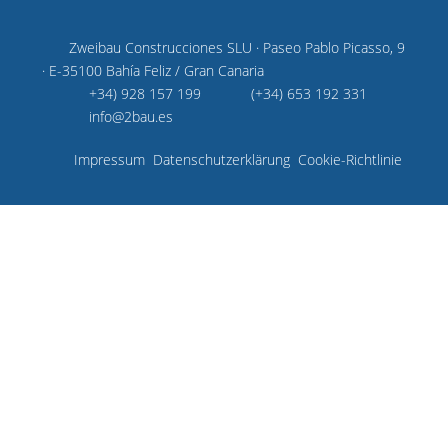
Zweibau Construcciones SLU · Paseo Pablo Picasso, 9
· E-35100 Bahía Feliz / Gran Canaria
+34) 928 157 199
(+34) 653 192 331
info@2bau.es
Impressum
Datenschutzerklärung
Cookie-Richtlinie