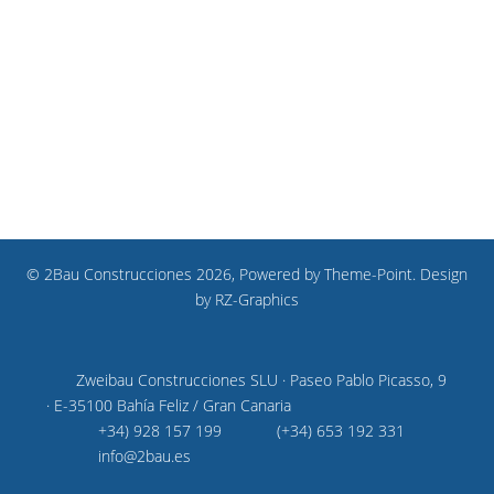
© 2Bau Construcciones 2026, Powered by
Theme-Point
. Design
by
RZ-Graphics
Zweibau Construcciones SLU · Paseo Pablo Picasso, 9
· E-35100 Bahía Feliz / Gran Canaria
+34) 928 157 199
(+34) 653 192 331
info@2bau.es