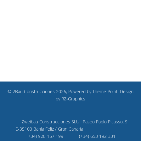
© 2Bau Construcciones 2026, Powered by
Theme-Point
. Design
by
RZ-Graphics
Zweibau Construcciones SLU · Paseo Pablo Picasso, 9
· E-35100 Bahía Feliz / Gran Canaria
+34) 928 157 199
(+34) 653 192 331