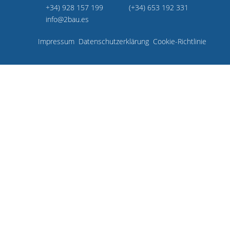
+34) 928 157 199
(+34) 653 192 331
info@2bau.es
Impressum
Datenschutzerklärung
Cookie-Richtlinie