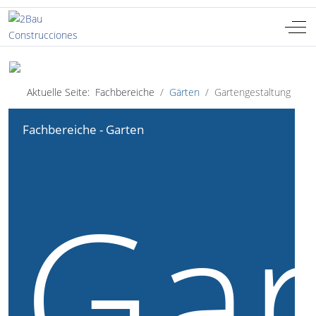
Off-
Sprache auswählen
DE
Aktuelle Seite:
Fachbereiche
Gärten
Gartengestaltung
Fachbereiche - Garten
Gar