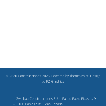
© 2Bau Construcciones 2026, Powered by
Theme-Point
. Design
by
RZ-Graphics
Zweibau Construcciones SLU · Paseo Pablo Picasso, 9
· E-35100 Bahía Feliz / Gran Canaria