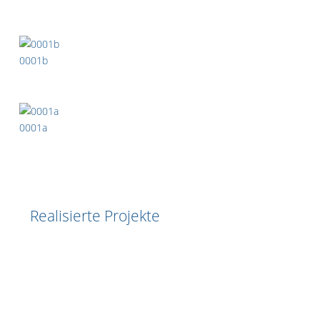
0001b
0001a
Vorheriger Beitrag: Vertikale Gärten
Zurück
Realisierte Projekte