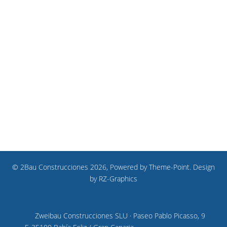
© 2Bau Construcciones 2026, Powered by
Theme-Point
. Design
by
RZ-Graphics
Zweibau Construcciones SLU · Paseo Pablo Picasso, 9