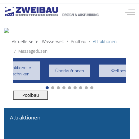
Off-
Sprache auswählen
DE
Aktuelle Seite:
Wasserwelt
Poolbau
Attraktionen
Massagedüsen
funktionelle
Überlaufrinnen
Wellness
Techniken
Poolbau
Attraktionen