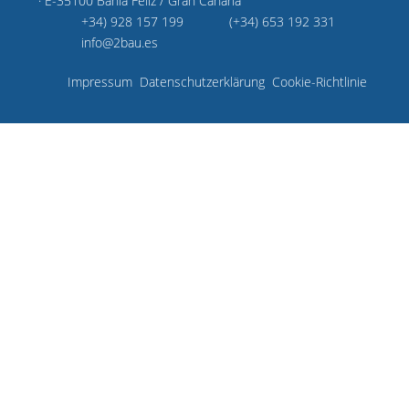
· E-35100 Bahía Feliz / Gran Canaria
+34) 928 157 199
(+34) 653 192 331
info@2bau.es
Impressum
Datenschutzerklärung
Cookie-Richtlinie