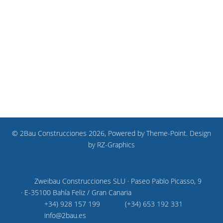
© 2Bau Construcciones 2026, Powered by
Theme-Point
. Design
by
RZ-Graphics
Zweibau Construcciones SLU · Paseo Pablo Picasso, 9
· E-35100 Bahía Feliz / Gran Canaria
+34) 928 157 199
(+34) 653 192 331
info@2bau.es